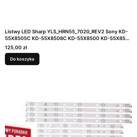
Listwy LED Sharp YLS_HRN55_7020_REV2 Sony KD-
55X8505C KD-55X8508C KD-55X8500 KD-55X8508
KD-55X8509C SYV5541
Cena
125,00 zł
Do koszyka