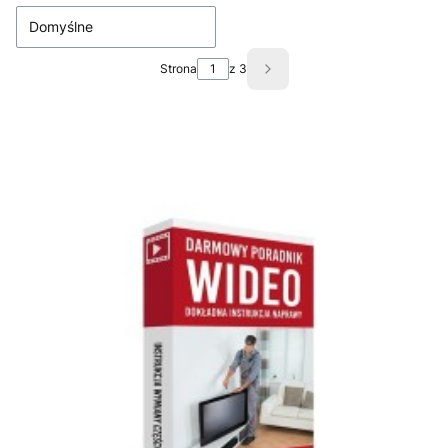
Domyślne
Strona
z 3
Następne produkty