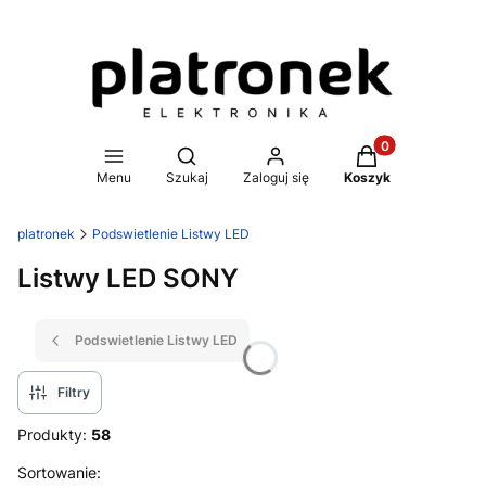
Produkty w koszy
Otwórz wyszukiwarkę
Menu
Szukaj
Zaloguj się
Koszyk
platronek
Podswietlenie Listwy LED
Listwy LED SONY
Podswietlenie Listwy LED
Filtry
Produkty:
58
Lista produktów
Sortowanie: