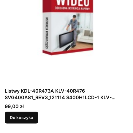
Listwy KDL-40R473A KLV-40R476
SVG400A81_REV3_121114 S400H1LCD-1 KLV-
40R470A Led 5LED 394
Cena
99,00 zł
Do koszyka