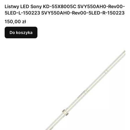
Listwy LED Sony KD-55X8005C SVY550AH0-Rev00-
5LED-L-150223 SVY550AH0-Rev00-5LED-R-150223
Cena
150,00 zł
Do koszyka