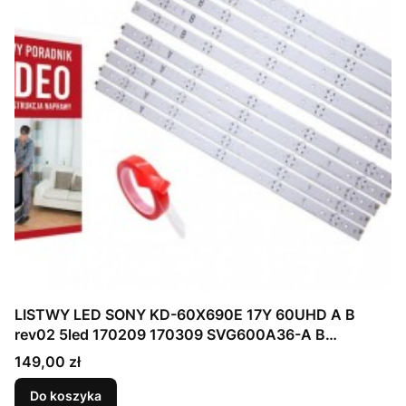
LISTWY LED SONY KD-60X690E 17Y 60UHD A B
rev02 5led 170209 170309 SVG600A36-A B
S600DUC-1 KCL60
Cena
149,00 zł
Do koszyka