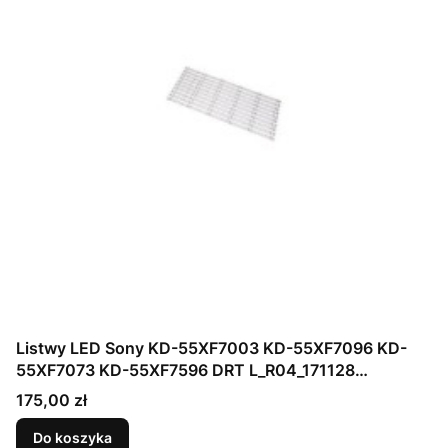
Listwy LED Sony KD-55XF7003 KD-55XF7096 KD-
55XF7073 KD-55XF7596 DRT L_R04_171128
YS8S550CND01 YS8S550CND04
Cena
175,00 zł
Do koszyka