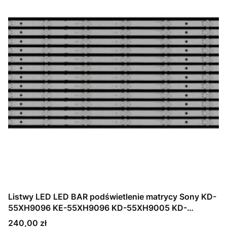
Listwy LED LED BAR podświetlenie matrycy Sony KD-
55XH9096 KE-55XH9096 KD-55XH9005 KD-
55XH9077 XBR-55X900H XBR-55X90CH LB5500V
Cena
240,00 zł