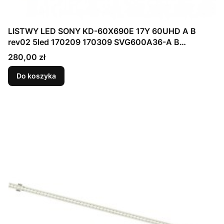
LISTWY LED SONY KD-60X690E 17Y 60UHD A B
rev02 5led 170209 170309 SVG600A36-A B
S600DUC-1 KCL60
Cena
280,00 zł
Do koszyka