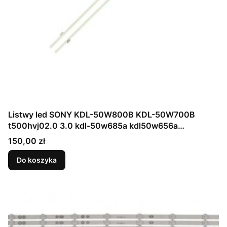
Listwy led SONY KDL-50W800B KDL-50W700B
t500hvj02.0 3.0 kdl-50w685a kdl50w656a
74.50T21.001-1-DX1 LB50016 V2-R
Cena
150,00 zł
Do koszyka