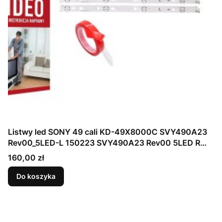
Listwy led SONY 49 cali KD-49X8000C SVY490A23
Rev00_5LED-L 150223 SVY490A23 Rev00 5LED R
1502
Cena
160,00 zł
Do koszyka