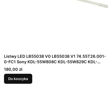
Listwy LED LB55038 V0 LB55038 V1 74.55T26.001-
0-FC1 Sony KDL-55W808C KDL-55W829C KDL-
55W800C KDL-55W850 KDL-55W805C KDL-
Cena
180,00 zł
55W809C KDL-55W807C KDL-55W815C
T550HVF06.1 T550HVF06.0
Do koszyka