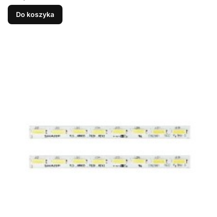
V0_03 MBL-55030D612SN0 MBL-55030D612SN1
7698A 5500V00001
Do koszyka