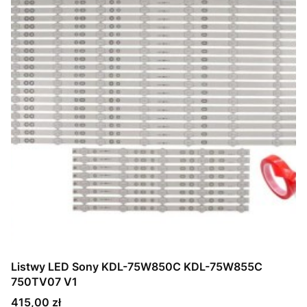
Listwy LED Sony KDL-75W850C KDL-75W855C
750TV07 V1
Cena
415,00 zł