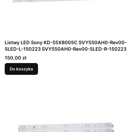
Listwy LED Sony KD-55X8005C SVY550AH0-Rev00-
5LED-L-150223 SVY550AH0-Rev00-5LED-R-150223
Cena
150,00 zł
Do koszyka