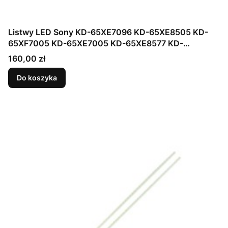
Listwy LED Sony KD-65XE7096 KD-65XE8505 KD-
65XF7005 KD-65XE7005 KD-65XE8577 KD-
65XF8577 V650QWSE01 STO650A58 STO650A57
Cena
160,00 zł
Do koszyka