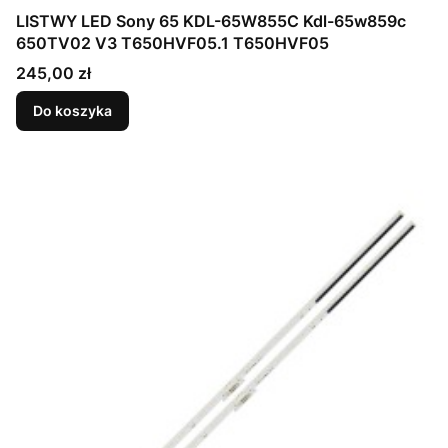
LISTWY LED Sony 65 KDL-65W855C Kdl-65w859c
650TV02 V3 T650HVF05.1 T650HVF05
Cena
245,00 zł
Do koszyka