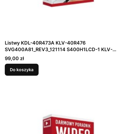
Listwy KDL-40R473A KLV-40R476
SVG400A81_REV3_121114 S400H1LCD-1 KLV-
40R470A Led 5LED 394
Cena
99,00 zł
Do koszyka