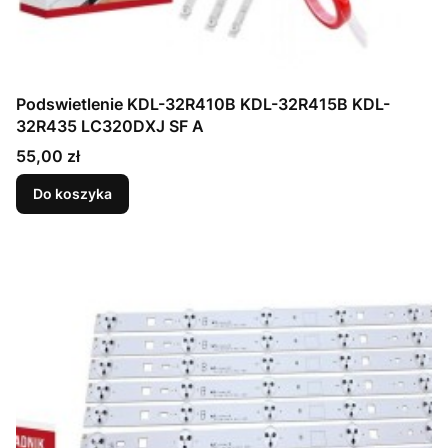
Podswietlenie KDL-32R410B KDL-32R415B KDL-
32R435 LC320DXJ SF A
Cena
55,00 zł
Do koszyka