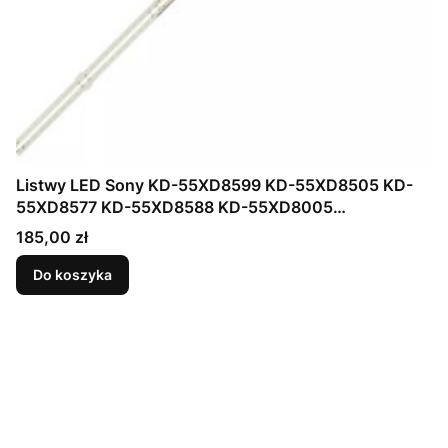
Listwy LED Sony KD-55XD8599 KD-55XD8505 KD-
55XD8577 KD-55XD8588 KD-55XD8005
056380270201L 056380270201R V550QWME01
Cena
185,00 zł
56.38027.020 760.01N1T.0002 734.01N08.XXXX
Do koszyka