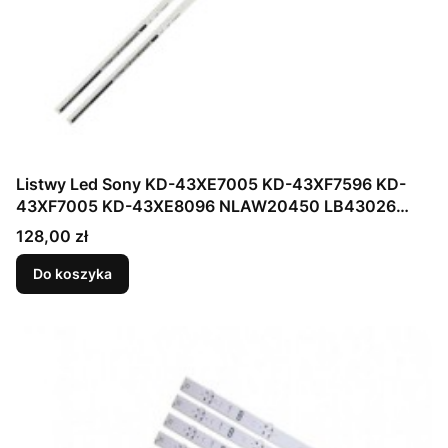
Listwy Led Sony KD-43XE7005 KD-43XF7596 KD-
43XF7005 KD-43XE8096 NLAW20450 LB43026
YS7S430HNG01 YS8S430HNG01 YM7S430HNG01
Cena
128,00 zł
32LED 46.2CM
Do koszyka