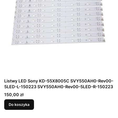
Listwy LED Sony KD-55X8005C SVY550AH0-Rev00-
5LED-L-150223 SVY550AH0-Rev00-5LED-R-150223
Cena
150,00 zł
Do koszyka