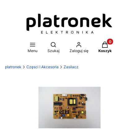
Produkty w koszy
Otwórz wyszukiwarkę
Menu
Szukaj
Zaloguj się
Koszyk
platronek
Częsci I Akcesoria
Zasilacz