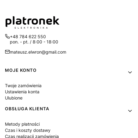
+48 784 622 550
pon. - pt. / 8:00 - 18:00
mateusz.elwron@gmail.com
Linki w stopce
MOJE KONTO
Twoje zamówienia
Ustawienia konta
Ulubione
OBSŁUGA KLIENTA
Metody płatności
Czas i koszty dostawy
Czas realizacji zamówienia